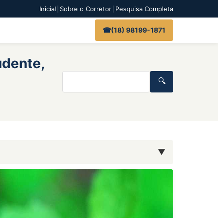
Inicial
Sobre o Corretor
Pesquisa Completa
|
|
(18) 98199-1871
udente,