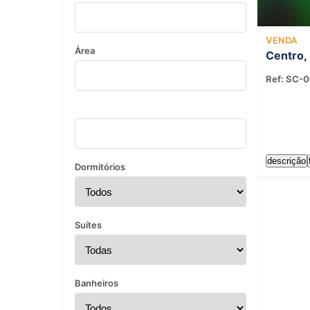
VENDA
Área
Centro,
Ref: SC-0
descrição
Dormitórios
Suítes
Banheiros